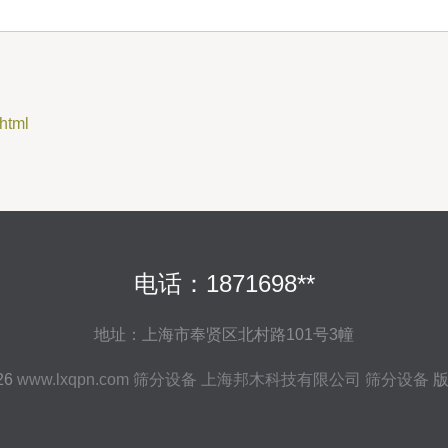
html
电话：1871698**
地址：上海市奉贤区北村路101号3幢
026
www.lxqpn.com
筛分设备
上海邦木科技有限公司
筛分设备
版